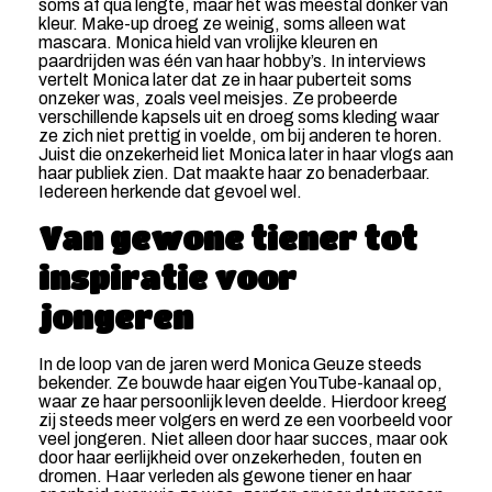
soms af qua lengte, maar het was meestal donker van
kleur. Make-up droeg ze weinig, soms alleen wat
mascara. Monica hield van vrolijke kleuren en
paardrijden was één van haar hobby’s. In interviews
vertelt Monica later dat ze in haar puberteit soms
onzeker was, zoals veel meisjes. Ze probeerde
verschillende kapsels uit en droeg soms kleding waar
ze zich niet prettig in voelde, om bij anderen te horen.
Juist die onzekerheid liet Monica later in haar vlogs aan
haar publiek zien. Dat maakte haar zo benaderbaar.
Iedereen herkende dat gevoel wel.
Van gewone tiener tot
inspiratie voor
jongeren
In de loop van de jaren werd Monica Geuze steeds
bekender. Ze bouwde haar eigen YouTube-kanaal op,
waar ze haar persoonlijk leven deelde. Hierdoor kreeg
zij steeds meer volgers en werd ze een voorbeeld voor
veel jongeren. Niet alleen door haar succes, maar ook
door haar eerlijkheid over onzekerheden, fouten en
dromen. Haar verleden als gewone tiener en haar