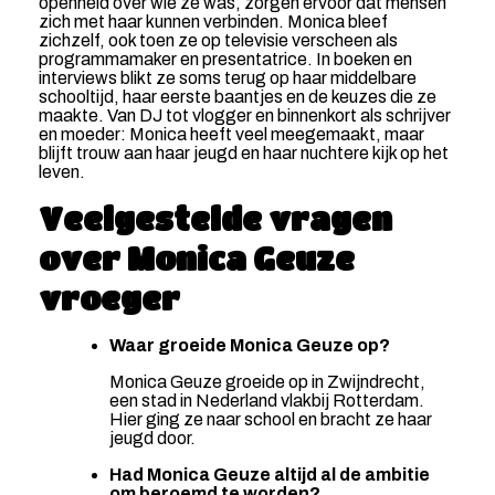
openheid over wie ze was, zorgen ervoor dat mensen
zich met haar kunnen verbinden. Monica bleef
zichzelf, ook toen ze op televisie verscheen als
programmamaker en presentatrice. In boeken en
interviews blikt ze soms terug op haar middelbare
schooltijd, haar eerste baantjes en de keuzes die ze
maakte. Van DJ tot vlogger en binnenkort als schrijver
en moeder: Monica heeft veel meegemaakt, maar
blijft trouw aan haar jeugd en haar nuchtere kijk op het
leven.
Veelgestelde vragen
over Monica Geuze
vroeger
Waar groeide Monica Geuze op?
Monica Geuze groeide op in Zwijndrecht,
een stad in Nederland vlakbij Rotterdam.
Hier ging ze naar school en bracht ze haar
jeugd door.
Had Monica Geuze altijd al de ambitie
om beroemd te worden?