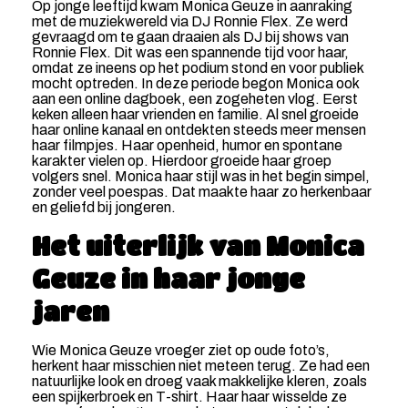
Op jonge leeftijd kwam Monica Geuze in aanraking
met de muziekwereld via DJ Ronnie Flex. Ze werd
gevraagd om te gaan draaien als DJ bij shows van
Ronnie Flex. Dit was een spannende tijd voor haar,
omdat ze ineens op het podium stond en voor publiek
mocht optreden. In deze periode begon Monica ook
aan een online dagboek, een zogeheten vlog. Eerst
keken alleen haar vrienden en familie. Al snel groeide
haar online kanaal en ontdekten steeds meer mensen
haar filmpjes. Haar openheid, humor en spontane
karakter vielen op. Hierdoor groeide haar groep
volgers snel. Monica haar stijl was in het begin simpel,
zonder veel poespas. Dat maakte haar zo herkenbaar
en geliefd bij jongeren.
Het uiterlijk van Monica
Geuze in haar jonge
jaren
Wie Monica Geuze vroeger ziet op oude foto’s,
herkent haar misschien niet meteen terug. Ze had een
natuurlijke look en droeg vaak makkelijke kleren, zoals
een spijkerbroek en T-shirt. Haar haar wisselde ze