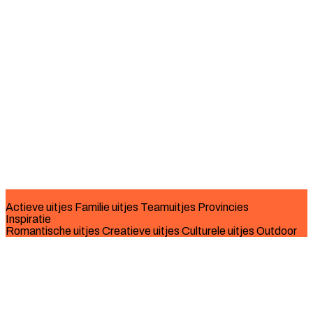
Actieve uitjes
Familie uitjes
Teamuitjes
Provincies
Inspiratie
Romantische uitjes
Creatieve uitjes
Culturele uitjes
Outdoor