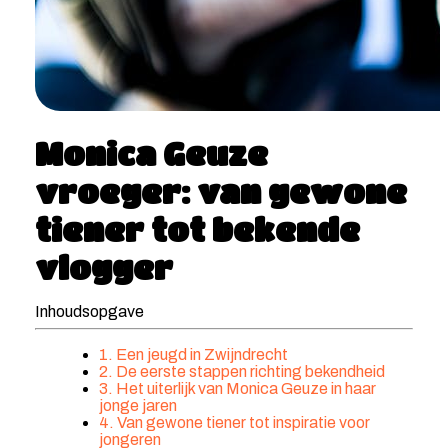
Monica Geuze
vroeger: van gewone
tiener tot bekende
vlogger
Inhoudsopgave
1. Een jeugd in Zwijndrecht
2. De eerste stappen richting bekendheid
3. Het uiterlijk van Monica Geuze in haar
jonge jaren
4. Van gewone tiener tot inspiratie voor
jongeren