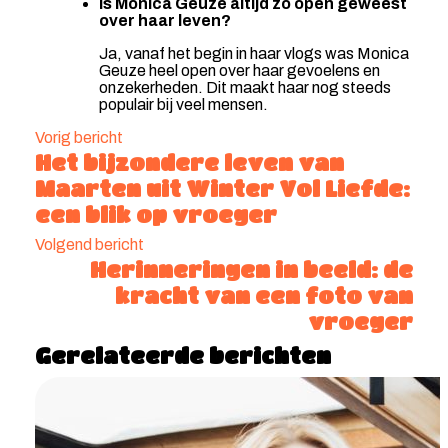
Is Monica Geuze altijd zo open geweest
over haar leven?
Ja, vanaf het begin in haar vlogs was Monica
Geuze heel open over haar gevoelens en
onzekerheden. Dit maakt haar nog steeds
populair bij veel mensen.
Vorig bericht
Het bijzondere leven van
Maarten uit Winter Vol Liefde:
een blik op vroeger
Volgend bericht
Herinneringen in beeld: de
kracht van een foto van
vroeger
Gerelateerde berichten