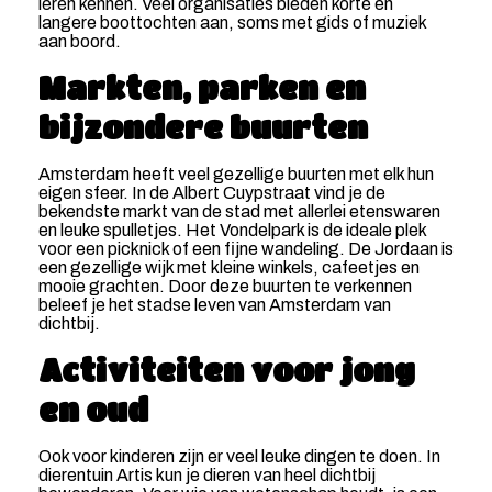
leren kennen. Veel organisaties bieden korte en
langere boottochten aan, soms met gids of muziek
aan boord.
Markten, parken en
bijzondere buurten
Amsterdam heeft veel gezellige buurten met elk hun
eigen sfeer. In de Albert Cuypstraat vind je de
bekendste markt van de stad met allerlei etenswaren
en leuke spulletjes. Het Vondelpark is de ideale plek
voor een picknick of een fijne wandeling. De Jordaan is
een gezellige wijk met kleine winkels, cafeetjes en
mooie grachten. Door deze buurten te verkennen
beleef je het stadse leven van Amsterdam van
dichtbij.
Activiteiten voor jong
en oud
Ook voor kinderen zijn er veel leuke dingen te doen. In
dierentuin Artis kun je dieren van heel dichtbij