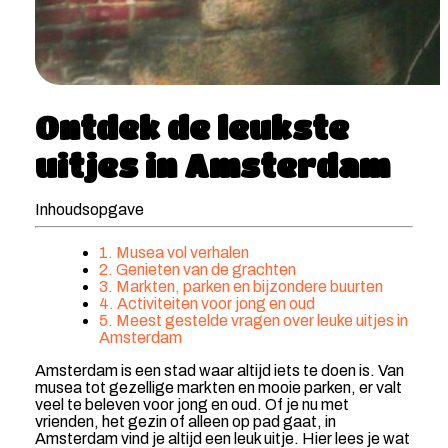
Ontdek de leukste
uitjes in Amsterdam
Inhoudsopgave
1. Musea vol verhalen
2. Genieten van de grachten
3. Markten, parken en bijzondere buurten
4. Activiteiten voor jong en oud
5. Meest gestelde vragen over leuke uitjes in
Amsterdam
Amsterdam is een stad waar altijd iets te doen is. Van
musea tot gezellige markten en mooie parken, er valt
veel te beleven voor jong en oud. Of je nu met
vrienden, het gezin of alleen op pad gaat, in
Amsterdam vind je altijd een leuk uitje. Hier lees je wat