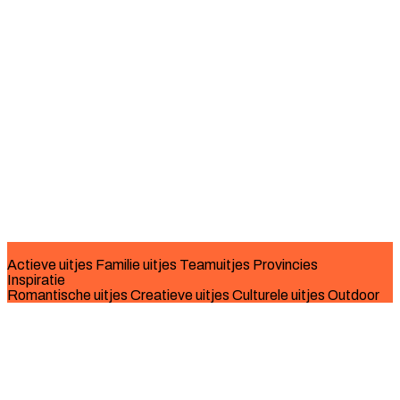
Actieve uitjes
Familie uitjes
Teamuitjes
Provincies
Inspiratie
Romantische uitjes
Creatieve uitjes
Culturele uitjes
Outdoor